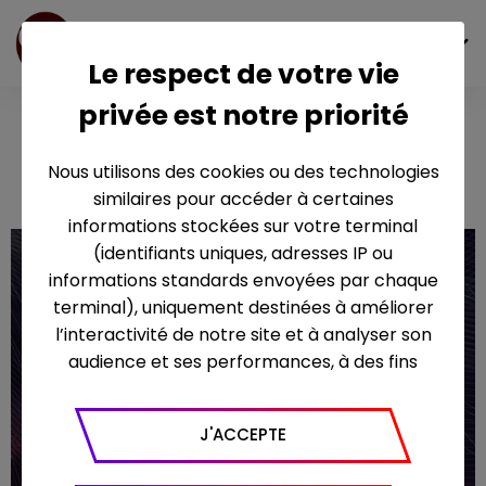
FR
Le respect de votre vie
privée est notre priorité
Unis face au
Séisme
Nous utilisons des cookies ou des technologies
similaires pour accéder à certaines
informations stockées sur votre terminal
(identifiants uniques, adresses IP ou
informations standards envoyées par chaque
terminal), uniquement destinées à améliorer
l’interactivité de notre site et à analyser son
audience et ses performances, à des fins
statistiques. Nous utilisons à ce titre l’outil
Google Analytics pour générer des rapports
J'ACCEPTE
sur le trafic (nombre de visites, temps passé
sur le site, nombre de pages vues en moyenne,