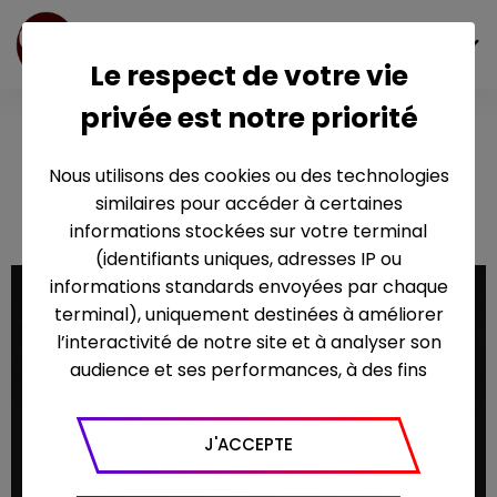
FR
Le respect de votre vie
privée est notre priorité
Sans Filtre -
Français, la
Nous utilisons des cookies ou des technologies
crise de trop?
similaires pour accéder à certaines
informations stockées sur votre terminal
(identifiants uniques, adresses IP ou
informations standards envoyées par chaque
terminal), uniquement destinées à améliorer
l’interactivité de notre site et à analyser son
audience et ses performances, à des fins
statistiques. Nous utilisons à ce titre l’outil
Google Analytics pour générer des rapports
J'ACCEPTE
sur le trafic (nombre de visites, temps passé
sur le site, nombre de pages vues en moyenne,