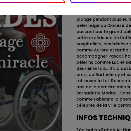
guérison.
Pour comprendre leur d
plonge pendant plusieurs
pèlerinage du Diocèse de 
passant par le grand pèl
cette expérience de l’inté
hospitaliers, ces bénévo
comme Aurore et Nathali
accompagner Pascal, han
pèlerins comme Luc et sa 
deuxième fois… Il y a aus
amis, ou Barthélémy et so
retrouver la foi…Rencontr
pas de la dernière mirac
Bernadette Moriau… Sans o
comme Fabienne la photo
célèbres de la ville com
INFOS TECHNI
Réalisation Rabah Ait 