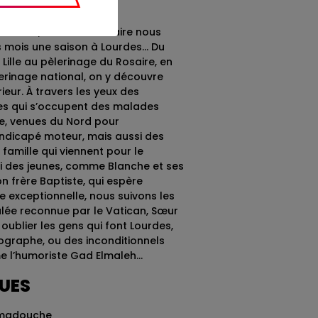
émarche, ce documentaire nous
 mois une saison à Lourdes… Du
Lille au pèlerinage du Rosaire, en
erinage national, on y découvre
rieur. À travers les yeux des
les qui s’occupent des malades
e, venues du Nord pour
dicapé moteur, mais aussi des
famille qui viennent pour le
si des jeunes, comme Blanche et ses
n frère Baptiste, qui espère
e exceptionnelle, nous suivons les
ulée reconnue par le Vatican, Sœur
ublier les gens qui font Lourdes,
graphe, ou des inconditionnels
me l’humoriste Gad Elmaleh…
QUES
Hamadouche