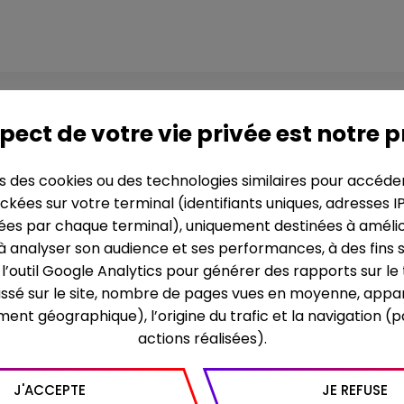
pèlerinage pour u
pect de votre vie privée est notre p
ns des cookies ou des technologies similaires pour accéde
ckées sur votre terminal (identifiants uniques, adresses I
SYNOPSIS
es par chaque terminal), uniquement destinées à améliore
 à analyser son audience et ses performances, à des fins s
Trois millions de personn
re l’outil Google Analytics pour générer des rapports sur l
a 165 ans, dans cette peti
assé sur le site, nombre de pages vues en moyenne, appar
au cœur des Pyrénées, Be
Vierge Marie à la grotte 
ment géographique), l’origine du trafic et la navigation (
sur ses indications, une 
actions réalisées).
apparitions sont reconnues
depuis, 70 guérisons ont 
lors, chaque année, les p
J'ACCEPTE
JE REFUSE