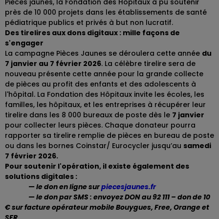
Pièces jaunes, la Fondation des Hôpitaux a pu soutenir
près de 10 000 projets dans les établissements de santé
pédiatrique publics et privés à but non lucratif.
Des tirelires aux dons digitaux : mille façons de
s'engager
La campagne Pièces Jaunes se déroulera cette année
du
7 janvier au 7 février 2026
. La célèbre tirelire sera de
nouveau présente cette année pour la grande collecte
de pièces au profit des enfants et des adolescents à
l'hôpital. La Fondation des Hôpitaux invite les écoles, les
familles, les hôpitaux, et les entreprises à récupérer leur
tirelire dans les 8 000 bureaux de poste dès le
7 janvier
pour collecter leurs pièces. Chaque donateur pourra
rapporter sa tirelire remplie de pièces en bureau de poste
ou dans les bornes Coinstar/ Eurocycler jusqu’au
samedi
7 février 2026.
Pour soutenir l'opération, il existe également des
solutions digitales :
— le don en ligne sur
piecesjaunes.fr
— le don par SMS : envoyez DON au 92 111 – don de 10
€ sur facture opérateur mobile Bouygues, Free, Orange et
SFR