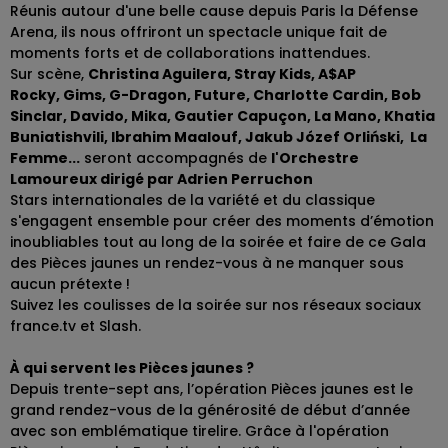
Réunis autour d'une belle cause depuis Paris la Défense
Arena, ils nous offriront un spectacle unique fait de
moments forts et de collaborations inattendues.
Sur scène,
Christina Aguilera, Stray Kids, A$AP
Rocky, Gims, G-Dragon, Future, Charlotte Cardin, Bob
Sinclar, Davido, Mika, Gautier Capuçon, La Mano, Khatia
Buniatishvili, Ibrahim Maalouf, Jakub Józef Orliński, La
Femme.
..
seront accompagnés de
l'Orchestre
Lamoureux dirigé par Adrien Perruchon
Stars internationales de la variété et du classique
s'engagent ensemble pour créer des moments d’émotion
inoubliables tout au long de la soirée et faire de ce Gala
des Pièces jaunes un rendez-vous à ne manquer sous
aucun prétexte !
Suivez les coulisses de la soirée sur nos réseaux sociaux
france.tv et Slash.
À qui servent les Pièces jaunes ?
Depuis trente-sept ans, l’opération Pièces jaunes est le
grand rendez-vous de la générosité de début d’année
avec son emblématique tirelire. Grâce à l'opération