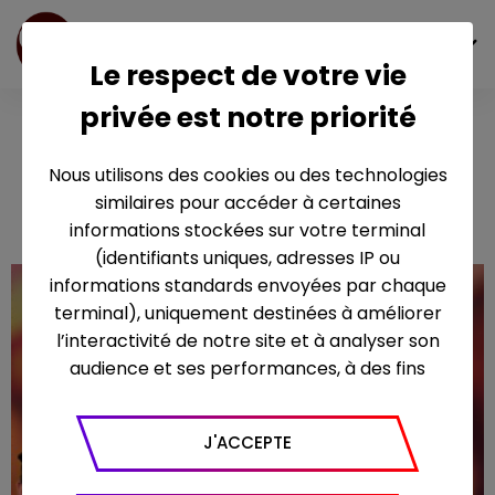
FR
Le respect de votre vie
privée est notre priorité
Le Gala des
Pièces Jaunes
Nous utilisons des cookies ou des technologies
2026
similaires pour accéder à certaines
informations stockées sur votre terminal
(identifiants uniques, adresses IP ou
informations standards envoyées par chaque
terminal), uniquement destinées à améliorer
l’interactivité de notre site et à analyser son
audience et ses performances, à des fins
statistiques. Nous utilisons à ce titre l’outil
Google Analytics pour générer des rapports
J'ACCEPTE
sur le trafic (nombre de visites, temps passé
sur le site, nombre de pages vues en moyenne,