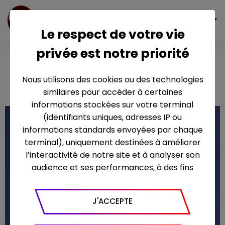
FR
Le respect de votre vie
privée est notre priorité
Le Concert de
Paris 2021
Nous utilisons des cookies ou des technologies
similaires pour accéder à certaines
informations stockées sur votre terminal
(identifiants uniques, adresses IP ou
informations standards envoyées par chaque
terminal), uniquement destinées à améliorer
l’interactivité de notre site et à analyser son
audience et ses performances, à des fins
statistiques. Nous utilisons à ce titre l’outil
Google Analytics pour générer des rapports
J'ACCEPTE
sur le trafic (nombre de visites, temps passé
sur le site, nombre de pages vues en moyenne,