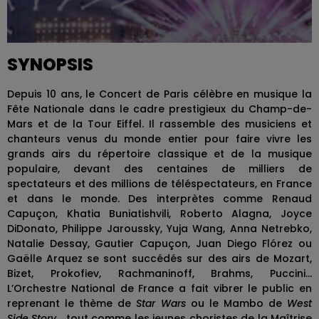
SYNOPSIS
Depuis 10 ans, le Concert de Paris célèbre en musique la
Fête Nationale dans le cadre prestigieux du Champ-de-
Mars et de la Tour Eiffel. Il rassemble des musiciens et
chanteurs venus du monde entier pour faire vivre les
grands airs du répertoire classique et de la musique
populaire, devant des centaines de milliers de
spectateurs et des millions de téléspectateurs, en France
et dans le monde. Des interprètes comme Renaud
Capuçon, Khatia Buniatishvili, Roberto Alagna, Joyce
DiDonato, Philippe Jaroussky, Yuja Wang, Anna Netrebko,
Natalie Dessay, Gautier Capuçon, Juan Diego Flórez ou
Gaëlle Arquez
se sont succédés sur des airs de Mozart,
Bizet, Prokofiev, Rachmaninoff, Brahms, Puccini...
L’Orchestre National de France a fait vibrer le public en
reprenant le thème de
Star Wars
ou le Mambo de
West
Side Story
... tout comme les jeunes choristes de la Maîtrise